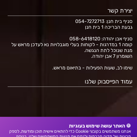
יצירת קשר
סניף בית חנן
: 054-7272713
גבעת הבריכה 1 בית חנן
סניף אבן יהודה: 058-6418120
קומה 1 במדרגות - לקוחות בעלי מוגבלויות נא לעדכן מראש על
מנת שנוכל לתת הנגשה.
השומרון 7 אבן יהודה.
שימו לב, שעות הפעילות - בתיאום מראש.
עמוד הפייסבוק שלנו
🍪 האתר עושה שימוש בעוגיות
אנחנו משתמשים בקובצי Cookie כדי להתאים אישית תוכן ומודעות, לספק
תכונות של מדיה חברתית ולנתח את תנועת המשתמשים שלנו. בנוסף,