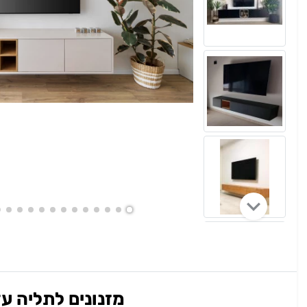
מזנונים לתליה עד 2 מטר (בעומק 40) בצבע לבן/שמנת עם/בלי פתח