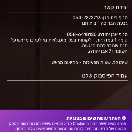
יצירת קשר
סניף בית חנן
: 054-7272713
גבעת הבריכה 1 בית חנן
סניף אבן יהודה: 058-6418120
קומה 1 במדרגות - לקוחות בעלי מוגבלויות נא לעדכן מראש על
מנת שנוכל לתת הנגשה.
השומרון 7 אבן יהודה.
שימו לב, שעות הפעילות - בתיאום מראש.
עמוד הפייסבוק שלנו
🍪 האתר עושה שימוש בעוגיות
אנחנו משתמשים בקובצי Cookie כדי להתאים אישית תוכן ומודעות, לספק
תכונות של מדיה חברתית ולנתח את תנועת המשתמשים שלנו. בנוסף,